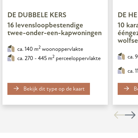
DE DUBBELE KERS
DE H
16 levensloopbestendige
10 kar
twee-onder-een-kapwoningen
éénge
wolfse
2
ca. 140 m
woonoppervlakte
ca. 
2
ca. 270 - 445 m
perceeloppervlakte
ca. 
Bekijk dit type op de kaart
Be