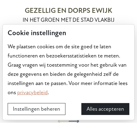
GEZELLIG EN DORPS EWIJK
IN HET GROEN MET DE STAD VLAKBIJ
Cookie instellingen
Aan de rand van Buurtschap Hoeve en Ewijk ligt straks
een nieuwe wijk die naadloos aansluit op het dorp dat al
We plaatsen cookies om de site goed te laten
zoveel charme heeft. Ewijk is een plek waar rust en
functioneren en bezoekersstatistieken te meten.
ruimte vanzelfsprekend zijn, en waar Nijmegen altijd
Graag vragen wij toestemming voor het gebruik van
dichtbij is. Hoge Woerd versterkt die kwaliteit met
deze gegevens en bieden de gelegenheid zelf de
woningen die passen bij de historische lijnen van het
instellingen aan te passen. Voor meer informatie lees
landschap en de menselijke maat van het dorp. Hier
ons
privacybeleid
.
woon je dorps én vooruitstrevend tegelijk.
Instellingen beheren
Alles accepteren